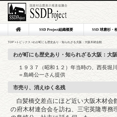
SSD Project組織概要
SSD 球磨杉・
TOP
>
トピックス
>
わが町にも歴史あり・知られざる大阪：大阪木材会館
わが町にも歴史あり・知られざる大阪：大
１９３７（昭和１２）年当時の、西長堀
＝島崎公一さん提供
市売り、消えゆく名残
白髪橋交差点にほど近い大阪木材会館
の府木材連合会を訪ね、三宅英隆専務