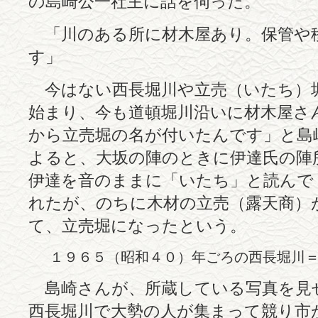
の島崎公一社主に話を伺った。
「川のある所に材木屋あり。保管や
す」
今はない西長堀川や立売（いたち）
始まり、今も道頓堀川沿いに材木屋さ
から立売堀の名が付いたんです」と島
よると、大坂の陣のときに伊達氏の陣
伊達を音のままに「いたち」と読んで
れたが、のちに木材の立売（露天商）
て、立売堀になったという。
１９６５（昭和４０）年ごろの西長堀川
島崎さんが、所蔵している写真を見
西長堀川で大勢の人が集まって競り市