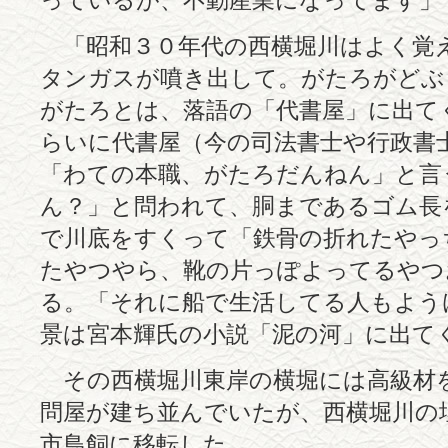
っているが、不動産業になってます」
「昭和３０年代の西横堀川はよく覚
タンガスが噴き出して。がたろがどぶ
がたろとは、落語の「代書屋」に出て
らいに代書屋（今の司法書士や行政書
「わての本職、がたろだんねん」と言
ん？」と問われて、胴まであるゴム長
で川底をすくって「鉄骨の折れたやっ
たやつやら、靴の片っぽよってるやつ
る。「それに船で生活してる人もよう
景は宮本輝氏の小説「泥の河」に出て
その西横堀川東岸の横堀には高級材
問屋が建ち並んでいたが、西横堀川の
市鳥飼に移転した。