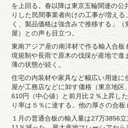
を上回る。春以降は東京五輪関連の公
りした民間事業者向けの工事が増える
く、製品価格は強含みで推移する」（
屋）との声も目立つ。
東南アジア産の南洋材で作る輸入合板
境規制や長雨で原木の伐採が産地で進
薄の状態が続く。
住宅の内装材や家具など幅広い用途に
屋が工務店などに卸す価格（東京地区、
610円（中心値）と前月比２％上昇し
り率は５％に達する。他の厚さの合板
１月の普通合板の輸入量は27万3856
11％減った。最大産地マレーシアからは