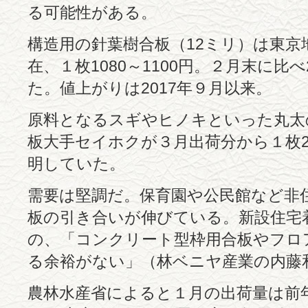
る可能性がある。
構造用の針葉樹合板（12ミリ）は東京
在、１枚1080～1100円。２月末に比
た。値上がりは2017年９月以来。
原料となるスギやヒノキといった丸太
板大手セイホクが３月出荷分から１枚
明していた。
需要は堅調だ。保育園や公民館など非
板の引き合いが伸びている。新設住宅
の、「コンクリート型枠用合板やフロ
る余裕がない」（林ベニヤ産業の内藤
農林水産省によると１月の出荷量は前年