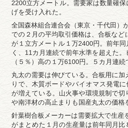
2200立方メートル。需要家は数量確
げを受け入れた。
全国森林組合連合会（東京・千代田）が
での２月の平均取引価格は、合板など
が１立方メートル１万2400円。前年同
く、11カ月連続で前年水準を超えた。
（５％）高の１万6100円。５カ月連
丸太の需要は伸びている。合板用に加
りで、木質ボードやバイオマス発電に
が増えている。山火事や環境規制で切
や南洋材の高止まりも国産丸太の価格
針葉樹合板メーカーは需要拡大で生産
がまとめた１月の生産量は前年同月比