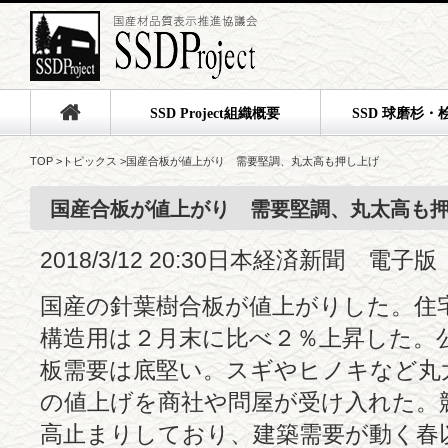
SSD Project組織概要
SSD 球磨杉・
TOP
>
トピックス
>
国産合板が値上がり 需要堅調、丸太高も押し上げ
国産合板が値上がり 需要堅調、丸太高も
2018/3/12 20:30日本経済新聞 電子版
国産の針葉樹合板が値上がりした。住
構造用は２月末に比べ２％上昇した。
板需要は底堅い。スギやヒノキなど丸
の値上げを商社や問屋が受け入れた。
高止まりしており、建築需要が動く春