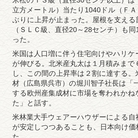
米松のＩＳ級（直径30センチ以上）は千
立方メートル）当たり1040ドル（Ｆ
ぶりに上昇が止まった。屋根を支える
（ＳＬＣ級、直径20～28センチ）も同
った。
米国は人口増に伴う住宅向けやハリケ
が伸びる。北米産丸太は１月積みまで
し、この間の上昇率は２割に達する。
材（広島県呉市）の堀川智子社長は「
する欧州産集成材に市場を奪われかね
た」と話す。
米林業大手ウェアーハウザーによる自
が安定しつつあることも、日本向け価
た。