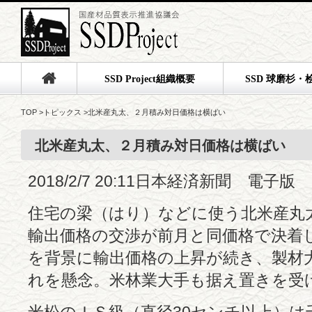
SSD Project組織概要
SSD 球磨杉・
TOP
>
トピックス
>
北米産丸太、２月積み対日価格は横ばい
北米産丸太、２月積み対日価格は横ばい
2018/2/7 20:11日本経済新聞 電子版
住宅の梁（はり）などに使う北米産丸太
輸出価格の交渉が前月と同価格で決着
を背景に輸出価格の上昇が続き、製材
れを懸念。米林業大手も据え置きを受