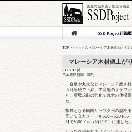
SSD Project組織
TOP
>
トピックス
>
マレーシア木材値上がり 対
マレーシア木材値上がり
017/7/15付
日本経済新聞 朝刊
合板や丸太などマレーシア産木材
カ月連続で上昇。主産地のサラワク
た。環境規制の強化で丸太の伐採量
た。
指標となる同国サラワク州の型枠用
高い１立方メートル510～520ド
月で約60ドル（約12％）に達した
サラワク州産丸太（メランティ・レ