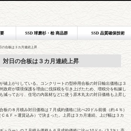
概要
SSD 球磨杉・桧 商品群
SSD 品質確保技術
日の合板は３カ月連続上昇
 対日の合板は３カ月連続上昇
が値上がりしている。コンクリートの型枠用合板の対日輸出価格は３
州政府が環境保護を理由に伐採税を引き上げたため、増税分を転嫁し
も減っており、住宅の内装材などに使う原木丸太の対日価格も上昇し
合板の８月積み対日価格は７月成約価格に比べ20ドル前後（約４％）
ル（Ｃ＆Ｆ＝運賃込み）で決まった。上昇は３カ月連続。上げ幅は３カ
。
ギュラー）の７月積み価格も６月成約価格に比べ10ドル（3.2％）高