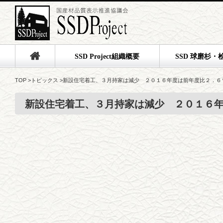
SSD Project組織概要
SSD 球磨杉・
TOP
>
トピックス
>
新設住宅着工、３月持家は減少 ２０１６年度は前年度比２．６
新設住宅着工、３月持家は減少 ２０１６