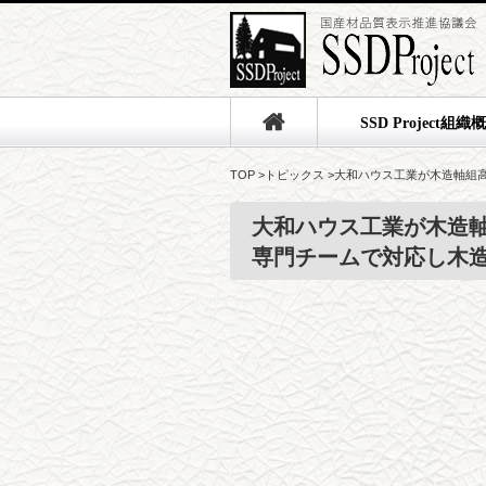
SSD Project組織
TOP
>
トピックス
>
大和ハウス工業が木造軸組
大和ハウス工業が木造
専門チームで対応し木