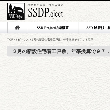
SSD Project組織概要
SSD 球磨杉・
TOP
>
トピックス
>
２月の新設住宅着工戸数、年率換算で９７．４万戸
２月の新設住宅着工戸数、年率換算で９７