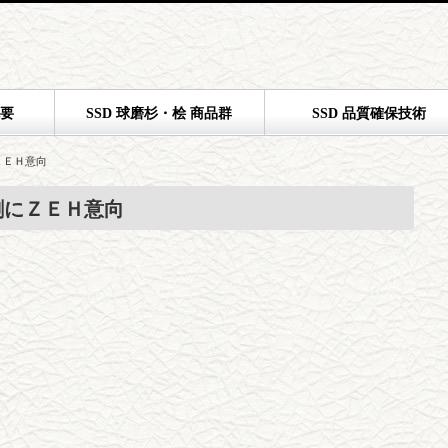
概要
SSD 球磨杉・桧 商品群
SSD 品質確保技術
ＺＥＨ意向
割にＺＥＨ意向