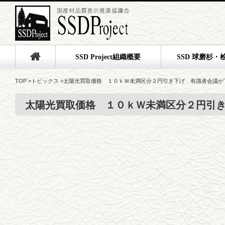
SSD Project組織概要
SSD 球磨杉・
TOP
>
トピックス
>
太陽光買取価格 １０ｋＷ未満区分２円引き下げ 有識者会議が
太陽光買取価格 １０ｋＷ未満区分２円引