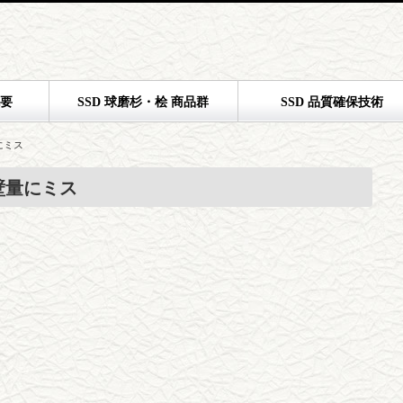
概要
SSD 球磨杉・桧 商品群
SSD 品質確保技術
にミス
壁量にミス