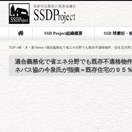
SSD Project組織概要
SSD 球磨杉・
TOP
>
林・木・家 News
>
適合義務化で省エネ分野でも既存不適格物件、住生活月間
適合義務化で省エネ分野でも既存不適格物
ネパス協の今泉氏が指摘＝既存住宅の９５