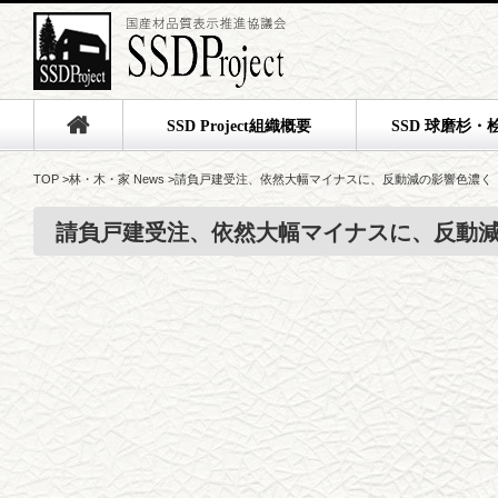
SSD Project組織概要
SSD 球磨杉・
TOP
>
林・木・家 News
>
請負戸建受注、依然大幅マイナスに、反動減の影響色濃く
請負戸建受注、依然大幅マイナスに、反動