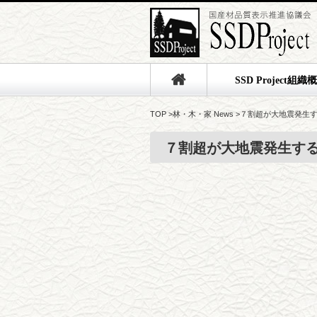
SSD Project組織
TOP
>
林・木・家 News
>
７割超が大地震発生
７割超が大地震発生す