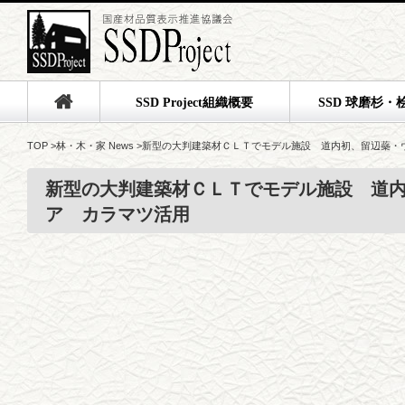
SSD Project組織概要
SSD 球磨杉・
TOP
>
林・木・家 News
>
新型の大判建築材ＣＬＴでモデル施設 道内初、留辺蘂・
新型の大判建築材ＣＬＴでモデル施設 道
ア カラマツ活用