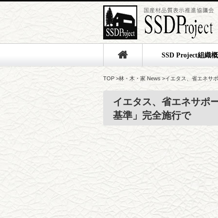
SSD Project組織
TOP
>
林・木・家 News
>
イエタス、省エネサ
イエタス、省エネサポ
基準」完全施行で