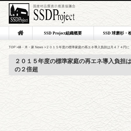
SSD Project組織概要
SSD 球磨杉・
TOP
>
林・木・家 News
>
２０１５年度の標準家庭の再エネ導入負担は月４７４円に
２０１５年度の標準家庭の再エネ導入負担
の２倍超