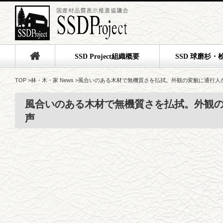
SSD Project組織概要
SSD 球磨杉・
TOP
>
林・木・家 News
>
風合いのある木材で無機質さを払拭。外観の変貌に通行人
風合いのある木材で無機質さを払拭。外観
声