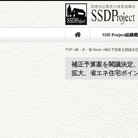
SSD Project組織
TOP
>
林・木・家 News
>
補正予算案を閣議決
補正予算案を閣議決定
拡大、省エネ住宅ポイ