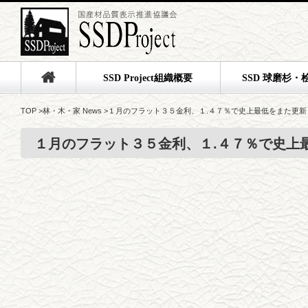
SSD Project組織概要
SSD 球磨杉・
TOP
>
林・木・家 News
>
１月のフラット３５金利、１.４７％で史上最低をまた更新
１月のフラット３５金利、１.４７％で史上