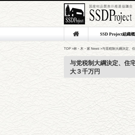
SSD Project組織
TOP
>
林・木・家 News
>
与党税制大綱決定、住
与党税制大綱決定、住宅
大３千万円