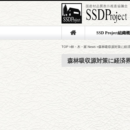
SSD Project組織
TOP
>
林・木・家 News
>
森林吸収源対策に経
森林吸収源対策に経済