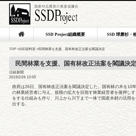
SSD Project組織概要
SSD 球磨杉・
TOP
>
SSD資料室
>
民間林業を支援、国有林改正法案を閣議決定
民間林業を支援、国有林改正法案を閣議決
日経新聞
2019/2/26 10:05
政府は26日、国有林改正法案を閣議決定した。国有林の木を10
の林業経営者に与え、規模の拡大を目指す林業経営者を後押しす
をする仕組みも作り、川上から川下まで一体で国産木材の活用を
出する。