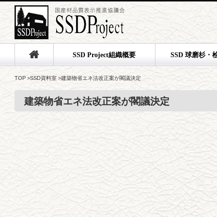
SSD Project組織概要
SSD 球磨杉・
TOP
>
SSD資料室
>
建築物省エネ法改正案が閣議決定
建築物省エネ法改正案が閣議決定