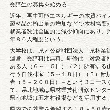
受講生の募集を始める。
近年、再生可能エネルギーの木質バイ
製材品の輸出量の増加などで木材需要
就業者数は全国的に減少傾向にあり、
年８０人程度という。
大学校は、県と公益財団法人「県林業
運営。受講料は無料。研修は、対象者
ある人（６～１５日）（２）所有する
行う自伐林家（５～１８日）（３）新
者（５～２００日）－という３コース
て、県北地域は県林業技術研修センタ
県南地域は五木村役場などを活用する
県内での就業を希望する１８～５０歳