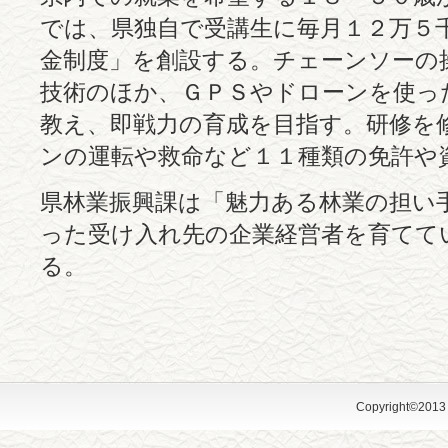
では、県独自で受講生に毎月１２万５
金制度」を創設する。チェーンソーの
技術のほか、ＧＰＳやドローンを使っ
教え、即戦力の育成を目指す。研修を
ンの運転や救命など１１種類の免許や
県林業振興課は「魅力ある林業の担い
った受け入れ先の企業経営者を育てて
る。
Copyright©2013 