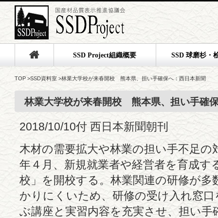
SSD Project組織概要
SSD 球磨杉・
TOP
>
SSD資料室
>
林業大学校が来春開校 熊本県、担い手確保へ：西日本新聞
林業大学校が来春開校 熊本県、担い手確
2018/10/10付 西日本新聞朝刊
木材の需要拡大や林業の担い手不足の
年４月、新規就業者や経営者を育成す
校」を開校する。林業関連の研修が多
かりにくいため、研修の受け入れ窓口
ぶ講座と実習内容を充実させ、担い手