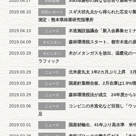
2020.08.27
SSD球磨杉の異なる芯去り製材手
SSD技術
2019.08.10
スギ大径丸太から得られた芯去り
SSDレポート
測定：熊本県林業研究指導所
2019.04.13
木造施設協議会「新入会募集セミ
ニュース
2019.04.09
森林環境税スタート、都市木造の原動
オピニオン
2019.03.29
木がメタンガスを放出、温暖化の
オピニオン
ラフィック
2019.03.29
北米産丸太 1年2カ月ぶり上昇 3
ニュース
2019.03.29
国産針葉樹合板、2月在庫は1.9%
ニュース
2019.03.29
森林環境税法が成立 24年度から1
ニュース
2019.03.06
コンビニの木造化など目指し「ウ
ニュース
足
2019.03.01
国産材輸出、41年ぶり高水準 米
ニュース