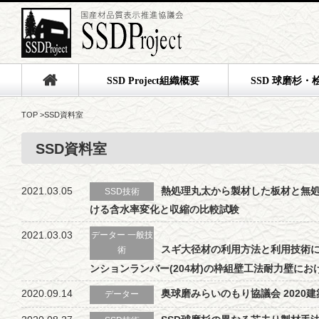
SSD Project組織概要
SSD 球磨杉・
TOP
>
SSD資料室
SSD資料室
2021.03.05
熱処理丸太から製材した板材と無
SSD技術
ける含水率変化と収縮の比較試験
2021.03.03
データー 一般技
スギ大径材の利用方法と利用技術
術
ンションランバー(204材)の枠組壁工法耐力壁にお
2020.09.14
奥球磨みらいのもり協議会 2020
データー