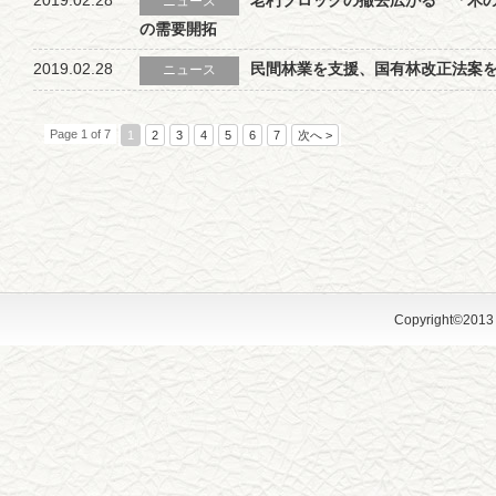
2019.02.28
老朽ブロックの撤去広がる 「木
ニュース
の需要開拓
2019.02.28
民間林業を支援、国有林改正法案
ニュース
Page 1 of 7
1
2
3
4
5
6
7
次へ >
Copyright©2013 